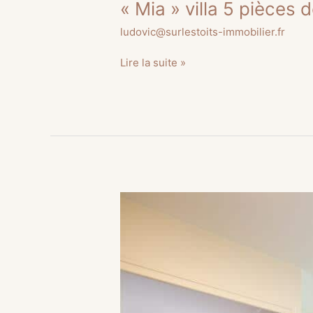
« Mia » villa 5 pièces
ludovic@surlestoits-immobilier.fr
Lire la suite »
« Diego »
Duplex
6
pièces
de
140
m²