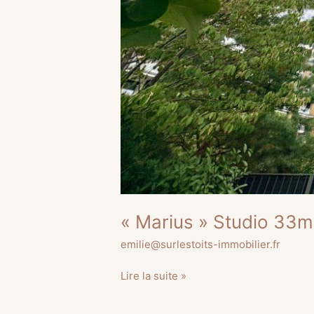
« Marius » Studio 33m
emilie@surlestoits-immobilier.fr
Lire la suite »