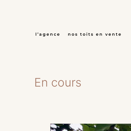
Aller
au
contenu
l’agence
nos toits en vente
En cours
« Marius »