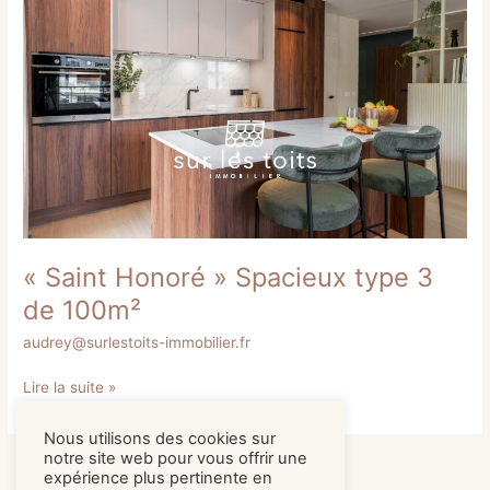
Spacieux
type
3
de
100m²
« Saint Honoré » Spacieux type 3
de 100m²
audrey@surlestoits-immobilier.fr
Lire la suite »
Nous utilisons des cookies sur
notre site web pour vous offrir une
expérience plus pertinente en