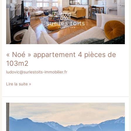
103m2
« Noé » appartement 4 pièces de
103m2
ludovic@surlestoits-immobilier.fr
Lire la suite »
« Là-
haut »
Type
4