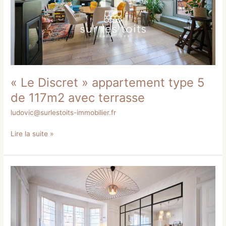
117m2
avec
terrasse
« Le Discret » appartement type 5
de 117m2 avec terrasse
ludovic@surlestoits-immobilier.fr
Lire la suite »
« Noé »
appartement
4
pièces
de