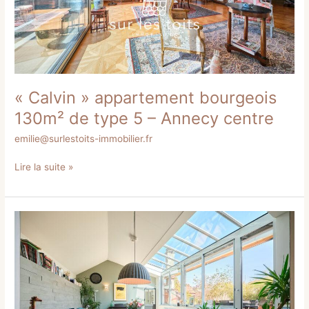
–
Annecy
centre
« Calvin » appartement bourgeois
130m² de type 5 – Annecy centre
emilie@surlestoits-immobilier.fr
Lire la suite »
« Le
Discret »
appartement
type
5
de